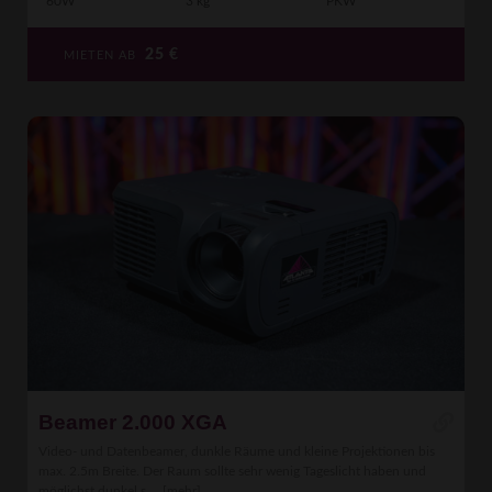
60W
3 kg
PKW
25
€
MIETEN AB
Beamer 2.000 XGA
Video- und Datenbeamer, dunkle Räume und kleine Projektionen bis
max. 2.5m Breite. Der Raum sollte sehr wenig Tageslicht haben und
möglichst dunkel s ...
[mehr]