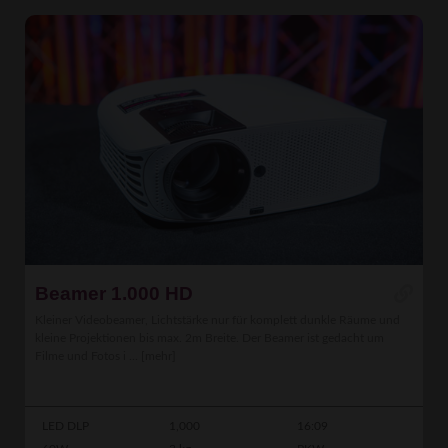
Beamer 1.000 HD
Kleiner Videobeamer, Lichtstärke nur für komplett dunkle Räume und
kleine Projektionen bis max. 2m Breite. Der Beamer ist gedacht um
Filme und Fotos i ...
[mehr]
LED DLP
1,000
16:09