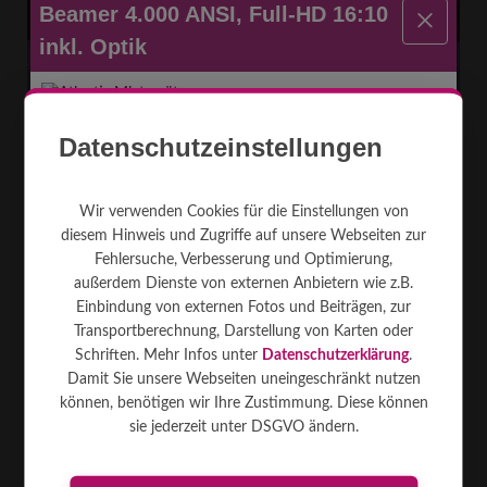
Beamer 4.000 ANSI, Full-HD 16:10
inkl. Optik
Datenschutzeinstellungen
Wir verwenden Cookies für die Einstellungen von
Beamer 8.500 Full-HD
diesem Hinweis und Zugriffe auf unsere Webseiten zur
Video- und Datenbeamer, Lichtstärke für abgedunkelte Räume und
Fehlersuche, Verbesserung und Optimierung,
mittleren Projektionen und Bilddiagonalen, versch. Distanzen durch
außerdem Dienste von externen Anbietern wie z.B.
1x Videobeamer (Datenbeamer) inkl. Objektiv
Wechseloptiken. Prof ...
[mehr]
Einbindung von externen Fotos und Beiträgen, zur
1x Videokabel HDMI
Transportberechnung, Darstellung von Karten oder
1x Videokabel VGA
Schriften. Mehr Infos unter
Datenschutzerklärung
.
KEINE Leinwand!!! (bitte extra wählen)
DLP 1
8,200
16:10
Damit Sie unsere Webseiten uneingeschränkt nutzen
900W
25 kg
Kombi
können, benötigen wir Ihre Zustimmung. Diese können
sie jederzeit unter DSGVO ändern.
890
€
MIETEN AB