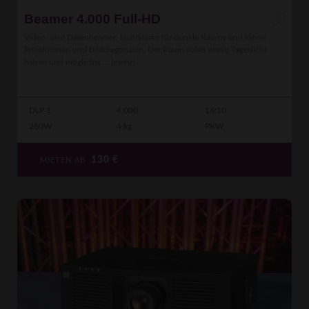
Beamer 4.000 Full-HD
Video- und Datenbeamer, Lichtstärke für dunkle Räume und kleine
Projektionen und Bilddiagonalen. Der Raum sollte wenig Tageslicht
haben und möglichst ...
[mehr]
DLP 1
4,000
16:10
280W
4 kg
PKW
130
€
MIETEN AB