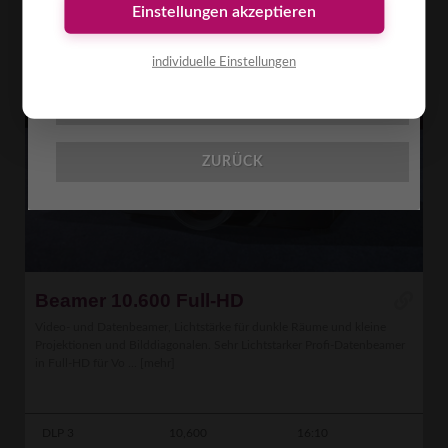
Einstellungen akzeptieren
BESCHREIBUNG
individuelle Einstellungen
MARKER
ZURÜCK
Beamer 10.600 Full-HD
Video- und Datenbeamer, Lichtstärke für dunkle Räume und kleine
Projektionen und Bilddiagonalen. Sehr Lichtstarker Profi-Datenbeamer
in Full-HD für Vo ...
[mehr]
DLP 3
10,600
16:10