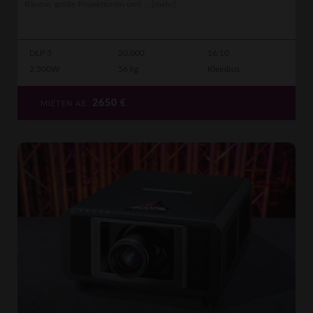
Räume, große Projektionen und ...
[mehr]
DLP 3
20,000
16:10
2.300W
56 kg
Kleinbus
2650
€
MIETEN AB