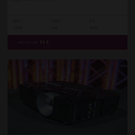
DLP 1
2,000
4:3
190W
3 kg
PKW
51
€
MIETEN AB