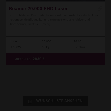
Beamer 20.000 FHD Laser
Sehr Lichtstarker Profi-Datenbeamer auf modernster Lasertechnik für
hervorragende Bildqualität und extreme Kontraste. Video- und
Datenbeamer, Lichtstä ...
[mehr]
Laser
20,000
16:10
1.500W
58 kg
Kleinbus
2830
€
MIETEN AB
WUNSCHLISTE ANSEHEN