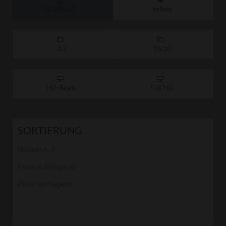
GEWÄHLT
beliebt
4:3
16:10
HD-Ready
Full-HD
SORTIERUNG
Namen A-Z
Preis aufsteigend
Preis absteigend