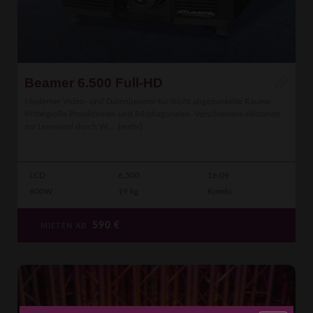
Beamer 6.500 Full-HD
Moderner Video- und Datenbeamer für leicht abgedunkelte Räume.
Mittelgroße Projektionen und Bilddiagonalen. Verschiedene Abstände
zur Leinwand durch W ...
[mehr]
LCD
6,500
16:09
600W
19 kg
Kombi
590
€
MIETEN AB