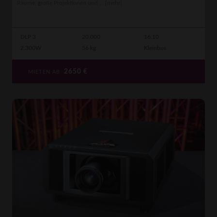
Räume, große Projektionen und ...
[mehr]
DLP 3
20,000
16:10
2.300W
56 kg
Kleinbus
2650
€
MIETEN AB