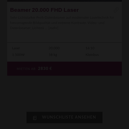
Beamer 20.000 FHD Laser
Sehr Lichtstarker Profi-Datenbeamer auf modernster Lasertechnik für
hervorragende Bildqualität und extreme Kontraste. Video- und
Datenbeamer, Lichtstä ...
[mehr]
Laser
20,000
16:10
1.500W
58 kg
Kleinbus
2830
€
MIETEN AB
WUNSCHLISTE ANSEHEN