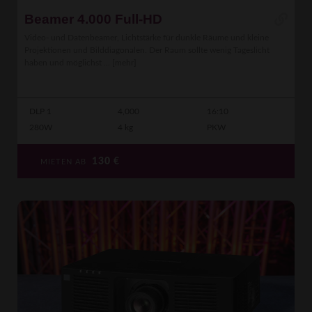
Beamer 4.000 Full-HD
Video- und Datenbeamer, Lichtstärke für dunkle Räume und kleine
Projektionen und Bilddiagonalen. Der Raum sollte wenig Tageslicht
haben und möglichst ...
[mehr]
DLP 1
4,000
16:10
280W
4 kg
PKW
130
€
MIETEN AB