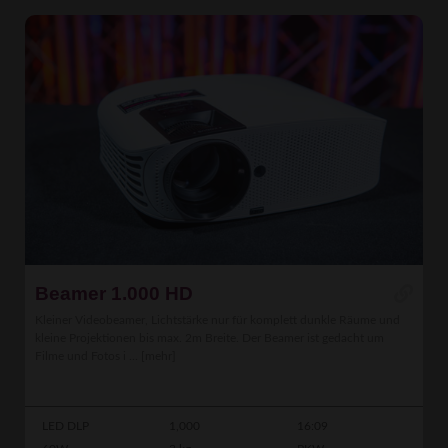
Beamer 1.000 HD
Kleiner Videobeamer, Lichtstärke nur für komplett dunkle Räume und
kleine Projektionen bis max. 2m Breite. Der Beamer ist gedacht um
Filme und Fotos i ...
[mehr]
LED DLP
1,000
16:09