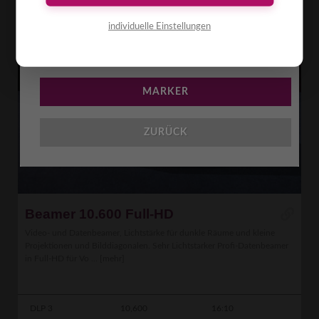
individuelle Einstellungen
BESCHREIBUNG
MARKER
ZURÜCK
Beamer 10.600 Full-HD
Video- und Datenbeamer, Lichtstärke für dunkle Räume und kleine
Projektionen und Bilddiagonalen. Sehr Lichtstarker Profi-Datenbeamer
in Full-HD für Vo ...
[mehr]
DLP 3
10,600
16:10