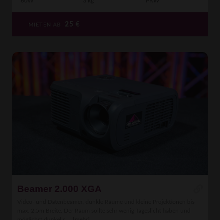
60W
3 kg
PKW
25
€
MIETEN AB
Beamer 2.000 XGA
Video- und Datenbeamer, dunkle Räume und kleine Projektionen bis
max. 2.5m Breite. Der Raum sollte sehr wenig Tageslicht haben und
möglichst dunkel s ...
[mehr]