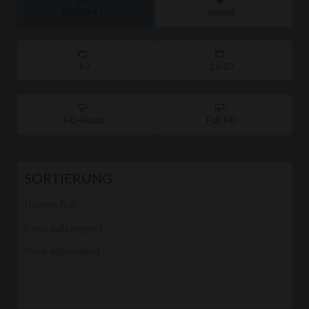
GEWÄHLT
beliebt
4:3
16:10
HD-Ready
Full-HD
SORTIERUNG
Namen A-Z
Preis aufsteigend
Preis absteigend