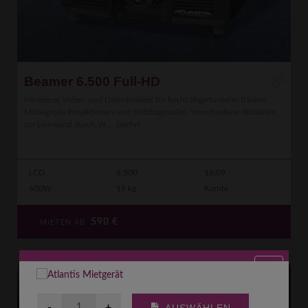
Beamer 6.500 Full-HD
Moderner Video- und Datenbeamer für leicht abgedunkelte Räume.
Mittelgroße Projektionen und Bilddiagonalen. Verschiedene Abstände
zur Leinwand durch W ...
[mehr]
LCD
6,500
16:09
600W
19 kg
Kombi
590
€
MIETEN AB