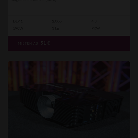
DLP 1
2,000
4:3
190W
3 kg
PKW
51
€
MIETEN AB