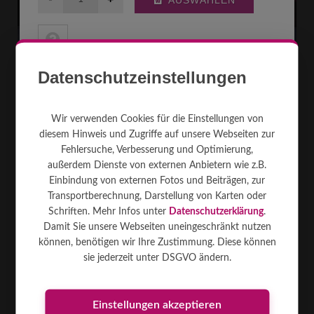
Datenschutzeinstellungen
Wir verwenden Cookies für die Einstellungen von
diesem Hinweis und Zugriffe auf unsere Webseiten zur
Beamer 8.500 Full-HD
Fehlersuche, Verbesserung und Optimierung,
außerdem Dienste von externen Anbietern wie z.B.
Video- und Datenbeamer, Lichtstärke für abgedunkelte Räume und
mittleren Projektionen und Bilddiagonalen, versch. Distanzen durch
Einbindung von externen Fotos und Beiträgen, zur
Wechseloptiken. Prof ...
[mehr]
Transportberechnung, Darstellung von Karten oder
Schriften. Mehr Infos unter
Datenschutzerklärung
.
Damit Sie unsere Webseiten uneingeschränkt nutzen
DLP 1
8,200
16:10
können, benötigen wir Ihre Zustimmung. Diese können
900W
25 kg
Kombi
sie jederzeit unter DSGVO ändern.
890
€
MIETEN AB
Einstellungen akzeptieren